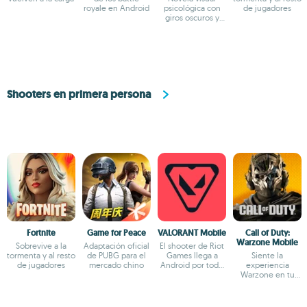
royale en Android
psicológica con
de jugadores
giros oscuros y
narrativa profunda
Shooters en primera persona
Fortnite
Game for Peace
VALORANT Mobile
Call of Duty:
Warzone Mobile
Sobrevive a la
Adaptación oficial
El shooter de Riot
tormenta y al resto
de PUBG para el
Games llega a
Siente la
de jugadores
mercado chino
Android por todo
experiencia
lo alto
Warzone en tu
Android