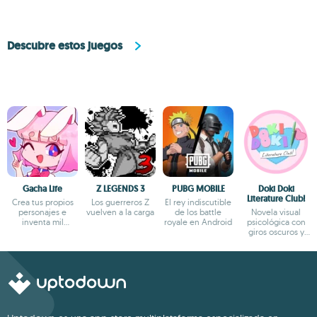
Descubre estos juegos
Gacha Life
Z LEGENDS 3
PUBG MOBILE
Doki Doki
Literature Club!
Crea tus propios
Los guerreros Z
El rey indiscutible
personajes e
vuelven a la carga
de los battle
Novela visual
inventa mil
royale en Android
psicológica con
aventuras
giros oscuros y
narrativa profunda