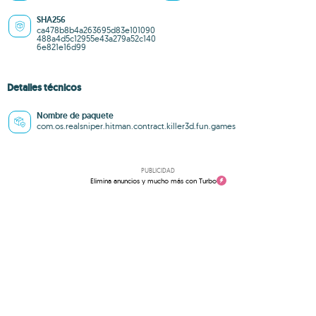
SHA256
ca478b8b4a263695d83e101090
488a4d5c12955e43a279a52c140
6e821e16d99
Detalles técnicos
Nombre de paquete
com.os.realsniper.hitman.contract.killer3d.fun.games
PUBLICIDAD
Elimina anuncios y mucho más con Turbo