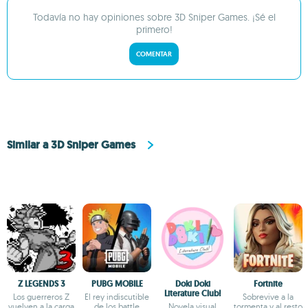
Todavía no hay opiniones sobre 3D Sniper Games. ¡Sé el
primero!
COMENTAR
Similar a 3D Sniper Games
Z LEGENDS 3
PUBG MOBILE
Doki Doki
Fortnite
Literature Club!
Los guerreros Z
El rey indiscutible
Sobrevive a la
vuelven a la carga
de los battle
Novela visual
tormenta y al resto